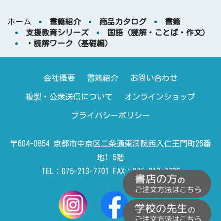
ホーム
書籍紹介
商品カタログ
書籍
支援教育シリーズ
国語（読解・ことば・作文）
・読解ワーク（基礎編）
会社概要
書籍紹介
お問い合わせ
複製・公衆送信について
オンラインショップ
プライバシーポリシー
〒604-0854 京都市中京区二条通東洞院西入仁王門町26番
地1 5階
TEL：075-213-7701 FAX：075-213-7706