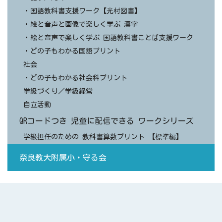
・国語教科書支援ワーク【光村図書】
・絵と音声と画像で楽しく学ぶ 漢字
・絵と音声で楽しく学ぶ 国語教科書ことば支援ワーク
・どの子もわかる国語プリント
社会
・どの子もわかる社会科プリント
学級づくり／学級経営
自立活動
QRコードつき 児童に配信できる ワークシリーズ
学級担任のための 教科書算数プリント 【標準編】
奈良教大附属小・守る会