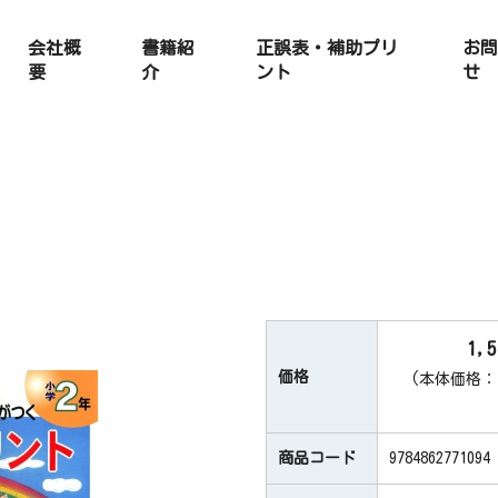
会社概
書籍紹
正誤表・補助プリ
お問
要
介
ント
せ
1,
価格
(本体価格：1
商品コード
9784862771094