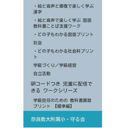
・絵と音声と画像で楽しく学ぶ
漢字
・絵と音声で楽しく学ぶ 国語
教科書ことば支援ワーク
・どの子もわかる国語プリント
社会
・どの子もわかる社会科プリン
ト
学級づくり／学級経営
自立活動
QRコードつき 児童に配信で
きる ワークシリーズ
学級担任のための 教科書算数
プリント 【標準編】
奈良教大附属小・守る会