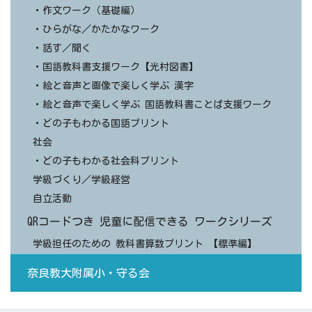
・作文ワーク（基礎編）
・ひらがな／かたかなワーク
・話す／聞く
・国語教科書支援ワーク【光村図書】
・絵と音声と画像で楽しく学ぶ 漢字
・絵と音声で楽しく学ぶ 国語教科書ことば支援ワーク
・どの子もわかる国語プリント
社会
・どの子もわかる社会科プリント
学級づくり／学級経営
自立活動
QRコードつき 児童に配信できる ワークシリーズ
学級担任のための 教科書算数プリント 【標準編】
奈良教大附属小・守る会