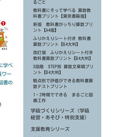
るごと
教科書にそって学べる 算数教
科書プリント【東京書籍版】
新版 教科書がっちり算数プリ
ント【A4版】
ふりかえりシート付き 教科書
算数プリント【B4大判】
改訂版 ふりかえりシート付き
教科書算数プリント【B4大判】
に学べ
3段階 STEP別 算数文章題プリ
ント【B4大判】
援ワー
観点別で評価ができる教科書算
図書の
数テストプリント
】
1・2時間でできる まるごと図
画工作
)
学級づくりシリーズ（学級
経営・あそび・特別支援）
支援教育シリーズ