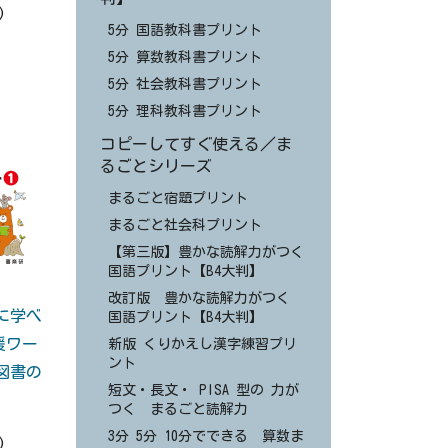
)
5分 国語教科書プリント
5分 算数教科書プリント
5分 社会教科書プリント
5分 理科教科書プリント
コピーしてすぐ使える／ま
るごとシリーズ
まるごと宿題プリント
まるごと社会科プリント
【第三版】豊かな読解力がつく
国語プリント【B4大判】
改訂版 豊かな読解力がつく
に学べ
国語プリント【B4大判】
援ワー
新版 くりかえし漢字練習プリ
ント
図書の
短文・長文・ PISA 型の 力が
】
つく まるごと読解力
3分 5分 10分でできる 算数ま
)