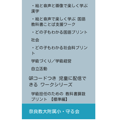
・絵と音声と画像で楽しく学ぶ
漢字
・絵と音声で楽しく学ぶ 国語
教科書ことば支援ワーク
・どの子もわかる国語プリント
社会
・どの子もわかる社会科プリン
ト
学級づくり／学級経営
自立活動
QRコードつき 児童に配信で
きる ワークシリーズ
学級担任のための 教科書算数
プリント 【標準編】
奈良教大附属小・守る会