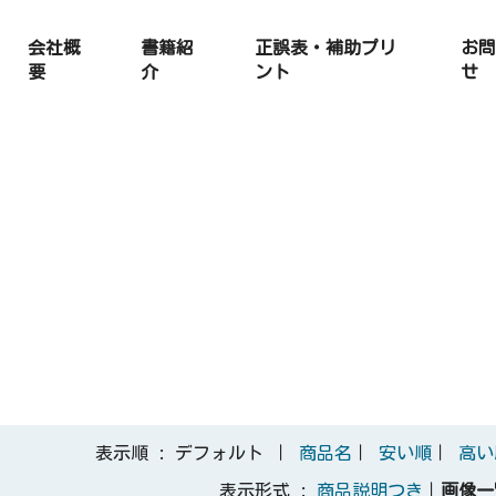
会社概
書籍紹
正誤表・補助プリ
お問
要
介
ント
せ
表示順 : デフォルト ｜
商品名
｜
安い順
｜
高い
表示形式 :
商品説明つき
｜
画像一