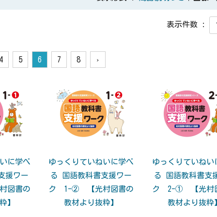
表示件数 :
4
5
6
7
8
›
いに学べ
ゆっくりていねいに学べ
ゆっくりていねい
支援ワー
る 国語教科書支援ワー
る 国語教科書支
光村図書の
ク 1-② 【光村図書の
ク 2-① 【光村
粋】
教材より抜粋】
教材より抜粋