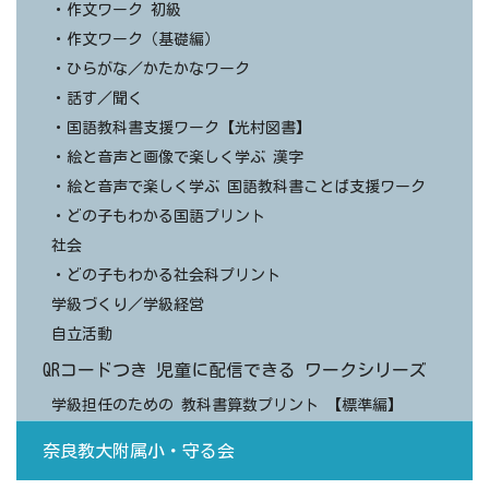
・作文ワーク 初級
・作文ワーク（基礎編）
・ひらがな／かたかなワーク
・話す／聞く
・国語教科書支援ワーク【光村図書】
・絵と音声と画像で楽しく学ぶ 漢字
・絵と音声で楽しく学ぶ 国語教科書ことば支援ワーク
・どの子もわかる国語プリント
社会
・どの子もわかる社会科プリント
学級づくり／学級経営
自立活動
QRコードつき 児童に配信できる ワークシリーズ
学級担任のための 教科書算数プリント 【標準編】
奈良教大附属小・守る会