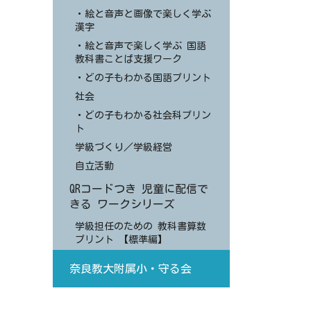
・絵と音声と画像で楽しく学ぶ
漢字
・絵と音声で楽しく学ぶ 国語
教科書ことば支援ワーク
・どの子もわかる国語プリント
社会
・どの子もわかる社会科プリン
ト
学級づくり／学級経営
自立活動
QRコードつき 児童に配信で
きる ワークシリーズ
学級担任のための 教科書算数
プリント 【標準編】
奈良教大附属小・守る会