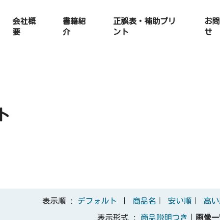
会社概
書籍紹
正誤表・補助プリ
お問
要
介
ント
せ
ト
表示順 :
デフォルト
｜
商品名
｜
安い順
｜
高い
表示形式 :
商品説明つき
｜
画像一