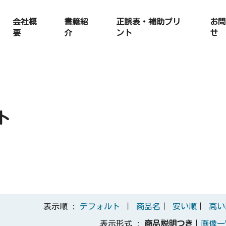
会社概
書籍紹
正誤表・補助プリ
お問
要
介
ント
せ
ト
表示順 :
デフォルト
｜
商品名
｜
安い順
｜
高い
表示形式 :
商品説明つき
｜
画像一