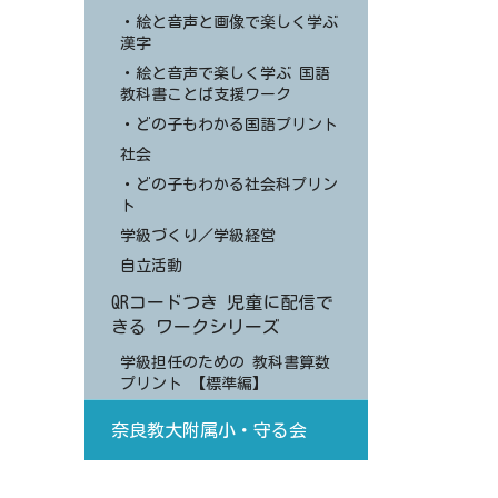
・絵と音声と画像で楽しく学ぶ
漢字
・絵と音声で楽しく学ぶ 国語
教科書ことば支援ワーク
・どの子もわかる国語プリント
社会
・どの子もわかる社会科プリン
ト
学級づくり／学級経営
自立活動
QRコードつき 児童に配信で
きる ワークシリーズ
学級担任のための 教科書算数
プリント 【標準編】
奈良教大附属小・守る会