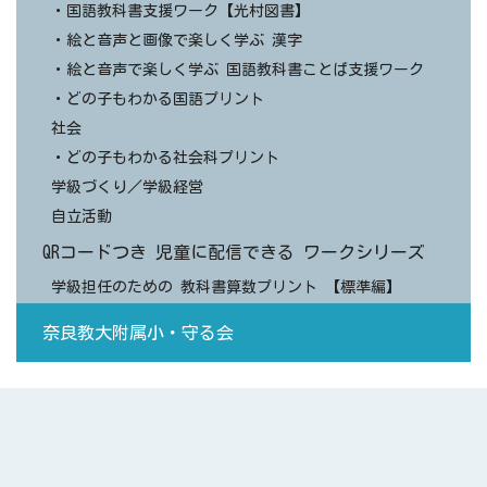
・国語教科書支援ワーク【光村図書】
・絵と音声と画像で楽しく学ぶ 漢字
・絵と音声で楽しく学ぶ 国語教科書ことば支援ワーク
・どの子もわかる国語プリント
社会
・どの子もわかる社会科プリント
学級づくり／学級経営
自立活動
QRコードつき 児童に配信できる ワークシリーズ
学級担任のための 教科書算数プリント 【標準編】
奈良教大附属小・守る会