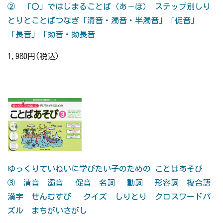
② 「〇」ではじまることば（あ－ぼ） ステップ別しり
とりとことばつなぎ「清音・濁音・半濁音」「促音」
「長音」「拗音・拗長音
1,980円(税込)
ゆっくりていねいに学びたい子のための ことばあそび
③ 清音 濁音 促音 名詞 動詞 形容詞 複合語
漢字 せんむすび クイズ しりとり クロスワードパ
ズル まちがいさがし