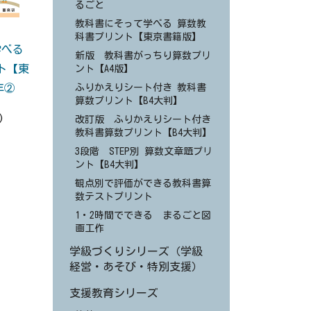
るごと
教科書にそって学べる 算数教
科書プリント【東京書籍版】
学べる
新版 教科書がっちり算数プリ
ト【東
ント【A4版】
年②
ふりかえりシート付き 教科書
算数プリント【B4大判】
)
改訂版 ふりかえりシート付き
教科書算数プリント【B4大判】
3段階 STEP別 算数文章題プリ
ント【B4大判】
観点別で評価ができる教科書算
数テストプリント
1・2時間でできる まるごと図
画工作
学級づくりシリーズ（学級
経営・あそび・特別支援）
支援教育シリーズ