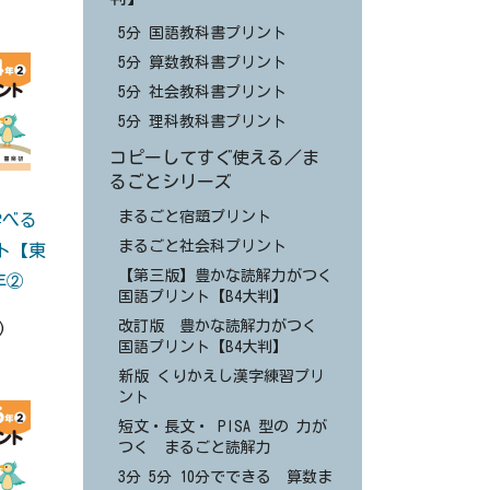
5分 国語教科書プリント
5分 算数教科書プリント
5分 社会教科書プリント
5分 理科教科書プリント
コピーしてすぐ使える／ま
るごとシリーズ
まるごと宿題プリント
学べる
まるごと社会科プリント
ト【東
【第三版】豊かな読解力がつく
年②
国語プリント【B4大判】
改訂版 豊かな読解力がつく
)
国語プリント【B4大判】
新版 くりかえし漢字練習プリ
ント
短文・長文・ PISA 型の 力が
つく まるごと読解力
3分 5分 10分でできる 算数ま